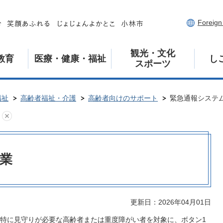
Foreig
観光・文化
教育
医療・健康・福祉
し
スポーツ
福祉
高齢者福祉・介護
高齢者向けのサポート
緊急通報システ
業
更新日：2026年04月01日
、特に見守りが必要な高齢者または重度障がい者を対象に、ボタン1