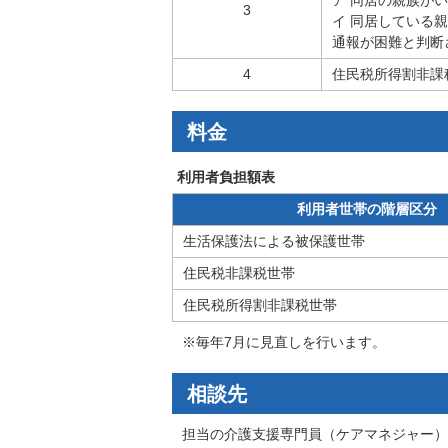
ア 同居の親族が
3
イ 同居している
通報が困難と判断
4
住民税所得割非課
料金
利用者負担額表
利用者世帯の階層区分
生活保護法による被保護世帯
住民税非課税世帯
住民税所得割非課税世帯
※毎年7月に見直しを行います。
相談先
担当の介護支援専門員（ケアマネジャー）