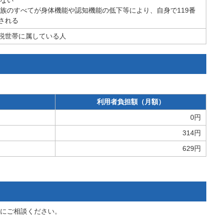
いない
親族のすべてが身体機能や認知機能の低下等により、自身で119番
される
税世帯に属している人
利用者負担額（月額）
0円
314円
629円
にご相談ください。