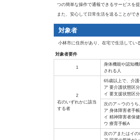
つの簡単な操作で通報できるサービスを提
また、安心して日常生活を送ることができ
対象者
小林市に住所があり、在宅で生活している
対象者要件
身体機能や認知機
1
される人
65歳以上で、介
ア 要介護状態区分
イ 要支援状態区分
2
右のいずれかに該当
次のア～ウのうち
する者
ア 身体障害者手帳
イ 精神障害者保
ウ 療育手帳A
次のアまたはイの