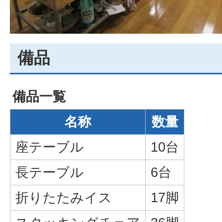
備品
備品一覧
名称
数量
座テーブル
10台
長テーブル
6台
折りたたみイス
17脚