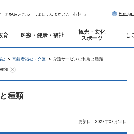
Foreig
観光・文化
教育
医療・健康・福祉
し
スポーツ
福祉
高齢者福祉・介護
介護サービスの利用と種類
種類
と種類
更新日：2022年02月18日