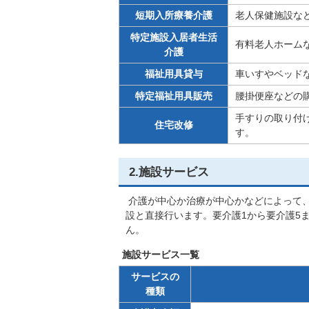
短期入所療養介護
老人保健施設な
特定施設入居者生活
有料老人ホーム
介護
福祉用具貸与
車いすやベッド
特定福祉用具販売
腰掛便座などの購
手すりの取り付け
住宅改修
す。
2.施設サービス
介護が中心か治療が中心かなどによって
設と直接行います。要介護1から要介護5
ん。
施設サービス一覧
サービスの
種類