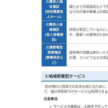
介護老人福
祉施設
寝たきりや認知症などで
(特別養護老
などの介護や療養上の世
人ホーム)
介護老人保
健施設
症状が安定している人に
(老人保健施
す。家庭への復帰のため
設)
介護療養型
医療施設
急性期の治療は終わった
(療養病床な
介護、リハビリなどの支
ど)
3.地域密着型サービス
住み慣れた地域での生活を続けるために
て、他の市町村でのサービスは利用できま
注意事項
サービスの種類は、小林市で行って