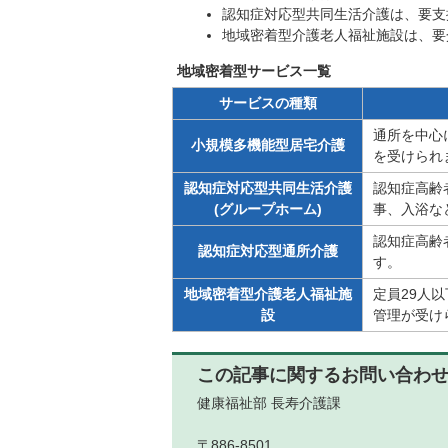
認知症対応型共同生活介護は、要支
地域密着型介護老人福祉施設は、要
地域密着型サービス一覧
サービスの種類
通所を中心
小規模多機能型居宅介護
を受けられ
認知症対応型共同生活介護
認知症高齢
(グループホーム)
事、入浴な
認知症高齢
認知症対応型通所介護
す。
地域密着型介護老人福祉施
定員29人
設
管理が受け
この記事に関するお問い合わ
健康福祉部 長寿介護課
〒886-8501