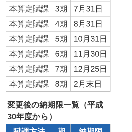
本算定賦課
3期
7月31日
本算定賦課
4期
8月31日
本算定賦課
5期
10月31日
本算定賦課
6期
11月30日
本算定賦課
7期
12月25日
本算定賦課
8期
2月末日
変更後の納期限一覧（平成
30年度から）
賦課方法
期
納期限