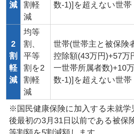
減
割軽
数-1)]を超えない世帯
減
均等
2
割、
世帯(世帯主と被保険者
割
平等
控除額(43万円)+57
軽
割を2
一世帯所属者数)+10
減
割軽
数-1)]を超えない世帯
減
※国民健康保険に加入する未就学
後最初の3月31日以前である被保
等割額を5割減額します。