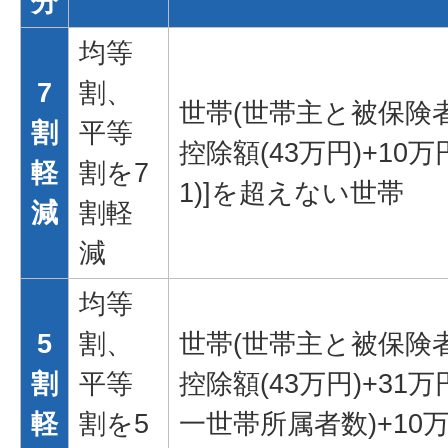
分
均等
7
割、
世帯(世帯主と被保険者
割
平等
控除額(43万円)+10
軽
割を7
1)]を超えない世帯
減
割軽
減
均等
5
割、
世帯(世帯主と被保険者
割
平等
控除額(43万円)+31
軽
割を5
一世帯所属者数)+10