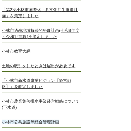
「第2次小林市国際化・多文化共生推進計
画」を策定しました
小林市過疎地域持続的発展計画(令和8年度
～令和12年度)を策定しました
小林市教育大綱
土地の取引をしたときは届出が必要です
「小林市新水道事業ビジョン【経営戦
略】」を改定しました
小林市農業集落排水事業経営戦略について
(下水道)
小林市公共施設等総合管理計画