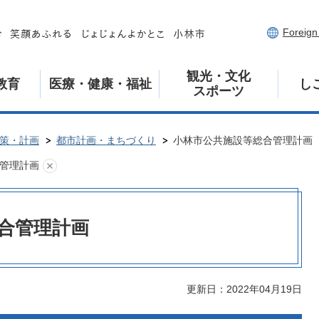
Foreig
観光・文化
教育
医療・健康・福祉
し
スポーツ
策・計画
都市計画・まちづくり
小林市公共施設等総合管理計画
管理計画
合管理計画
更新日：2022年04月19日