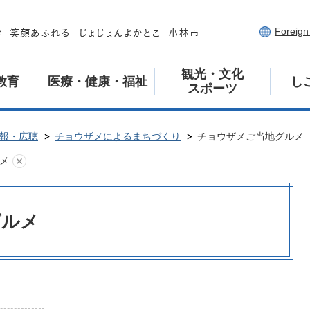
Foreig
観光・文化
教育
医療・健康・福祉
し
スポーツ
報・広聴
チョウザメによるまちづくり
チョウザメご当地グルメ
メ
グルメ