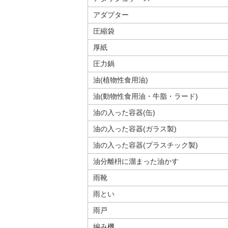
アダプター
圧縮袋
厚紙
圧力鍋
油(植物性食用油)
油(動物性食用油・牛脂・ラード)
油の入った容器(缶)
油の入った容器(ガラス製)
油の入った容器(プラスチック製)
油分離枡に溜まった油かす
雨靴
雨とい
雨戸
編み機