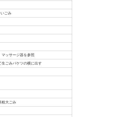
ないごみ
、マッサージ器を参照
て生ごみバケツの横に出す
料粗大ごみ