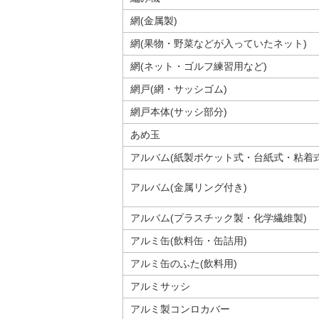
網(金属製)
網(果物・野菜などが入っていたネット)
網(ネット・ゴルフ練習用など)
網戸(網・サッシゴム)
網戸本体(サッシ部分)
あめ玉
アルバム(紙製ポケット式・台紙式・粘着式
アルバム(金属リング付き)
アルバム(プラスチック製・化学繊維製)
アルミ缶(飲料缶・缶詰用)
アルミ缶のふた(飲料用)
アルミサッシ
アルミ製コンロカバー