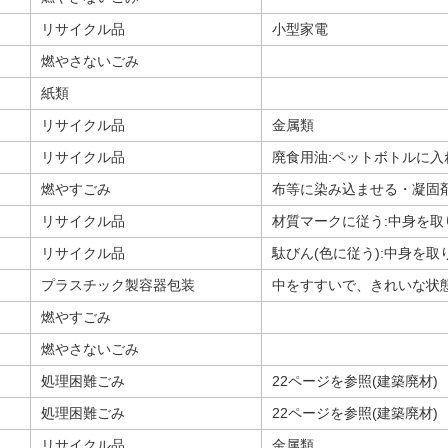
リサイクル品
小型家電
燃やさないごみ
紙類
リサイクル品
金属類
リサイクル品
廃食用油:ペットボトルに
燃やすごみ
布等に染み込ませる・凝固
リサイクル品
材質マークに従う:中身を
リサイクル品
駄びん(色に従う):中身を
プラスチック製容器包装
中をすすいで、きれいな状
燃やすごみ
燃やさないごみ
処理困難ごみ
22ページを参照(建築廃材)
処理困難ごみ
22ページを参照(建築廃材)
リサイクル品
金属類