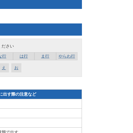
ください
な行
は行
ま行
やらわ行
え
お
に出す際の注意など
状態で出す