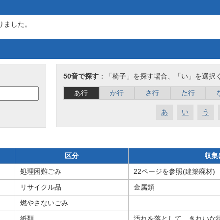
りました。
50音で探す
：「椅子」を探す場合、「い」を選択
あ行
か行
さ行
た行
あ
い
う
区分
収集
処理困難ごみ
22ページを参照(建築廃材)
リサイクル品
金属類
燃やさないごみ
紙類
汚れを落として、きれいな