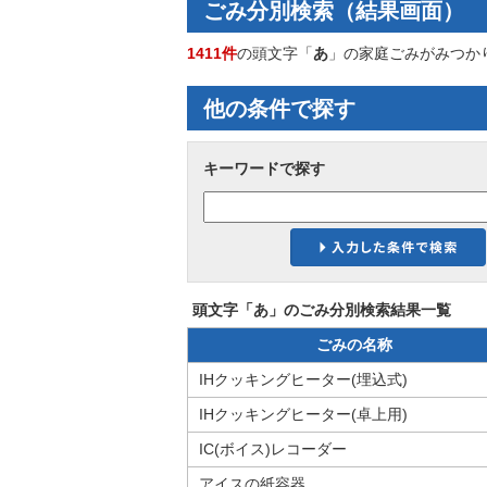
ごみ分別検索
（結果画面）
1411件
の頭文字「
あ
」の
家庭ごみ
がみつか
他の条件で探す
キーワードで探す
頭文字「
あ
」の
ごみ分別検索
結果一覧
ごみの名称
IHクッキングヒーター(埋込式)
IHクッキングヒーター(卓上用)
IC(ボイス)レコーダー
アイスの紙容器